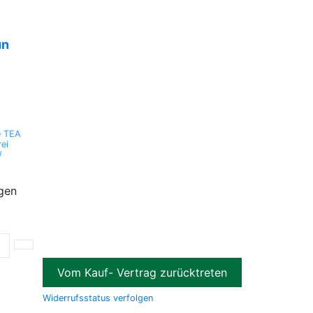
ün
e TEA
rei
/
egen
1
Vom Kauf- Vertrag zurücktreten
Widerrufsstatus verfolgen