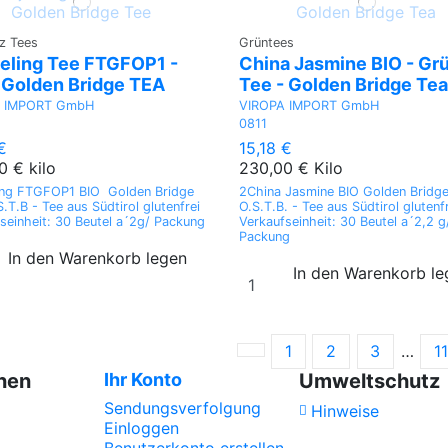
z Tees
Grüntees
eeling Tee FTGFOP1 -
China Jasmine BIO - Gr
 Golden Bridge TEA
Tee - Golden Bridge Tea
A IMPORT GmbH
VIROPA IMPORT GmbH
0811
€
15,18 €
0 € kilo
230,00 € Kilo
ling FTGFOP1 BIO Golden Bridge
2China Jasmine BIO Golden Bridg
.T.B - Tee aus Südtirol glutenfrei
O.S.T.B. - Tee aus Südtirol glutenf
seinheit: 30 Beutel a´2g/ Packung
Verkaufseinheit: 30 Beutel a´2,2 g
Packung
In den Warenkorb legen
In den Warenkorb l
1
2
3
…
1
nen
Ihr Konto
Umweltschutz
Sendungsverfolgung
Hinweise
Einloggen
Benutzerkonto erstellen