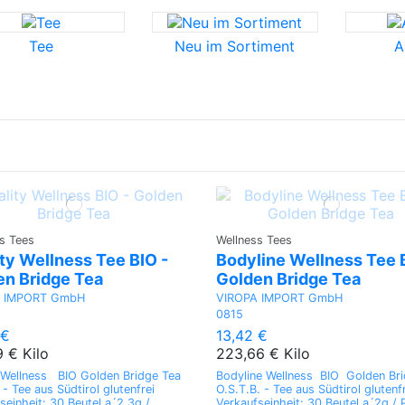
Tee
Neu im Sortiment
A
s Tees
Wellness Tees
ity Wellness Tee BIO -
Bodyline Wellness Tee B
en Bridge Tea
Golden Bridge Tea
A IMPORT GmbH
VIROPA IMPORT GmbH
0815
 €
13,42 €
9 € Kilo
223,66 € Kilo
y Wellness BIO Golden Bridge Tea
Bodyline Wellness BIO Golden Br
 - Tee aus Südtirol glutenfrei
O.S.T.B. - Tee aus Südtirol glutenf
seinheit: 30 Beutel a´2,3g /
Verkaufseinheit: 30 Beutel a´2g /