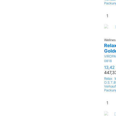
Packun
Wellnes
Relax
Gold
VIROP
0818
13,42
447,3
Relax W
O.S.T.B
Verkauf
Packun