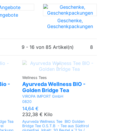
ngebote
Geschenke,
Geschenkpackungen
9 - 16 von 85 Artikel(n)
8
Wellness Tees
io -
Ayurveda Wellness BIO -
Golden Bridge Tea
VIROPA IMPORT GmbH
0820
14,64 €
232,38 € Kilo
idge Tea
Ayurveda Wellness Tee BIO Golden
rei
Bridge Tee O.S.T.B - Tee aus Südtirol
 Packung
glutenfrei Inhalt: 30 Beutel a´2,1g /