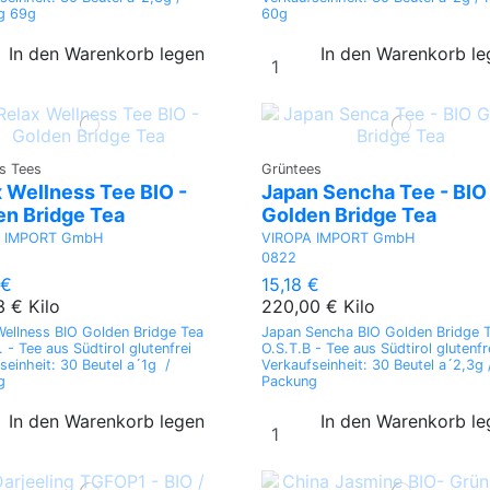
g 69g
60g
In den Warenkorb legen
In den Warenkorb l
s Tees
Grüntees
 Wellness Tee BIO -
Japan Sencha Tee - BIO
en Bridge Tea
Golden Bridge Tea
A IMPORT GmbH
VIROPA IMPORT GmbH
0822
 €
15,18 €
3 € Kilo
220,00 € Kilo
ellness BIO Golden Bridge Tea
Japan Sencha BIO Golden Bridge 
. - Tee aus Südtirol glutenfrei
O.S.T.B - Tee aus Südtirol glutenfr
seinheit: 30 Beutel a´1g /
Verkaufseinheit: 30 Beutel a´2,3g 
g
Packung
In den Warenkorb legen
In den Warenkorb l