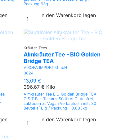
Packung 63g
egen
In den Warenkorb legen
Kräuter Tees
Almkräuter Tee - BIO Golden
Bridge TEA
VIROPA IMPORT GmbH
0824
13,09 €
396,67 € Kilo
Tea
Almkräuter Tee BIO Golden Bridge TEA
ei
O.S.T.B. - Tee aus Südtirol Glutenfrei,
/
Laktosefrei, Vegan Verkaufseinheit: 30
Beutel a´1,1g / Packung - 0,033kg
egen
In den Warenkorb legen