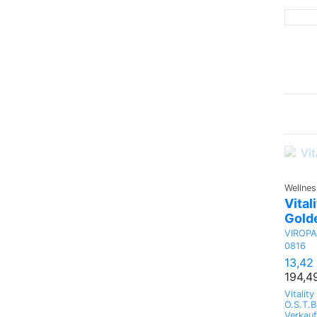
Wellnes
Vital
Gold
VIROP
0816
13,42
194,4
Vitalit
O.S.T.B
Verkauf