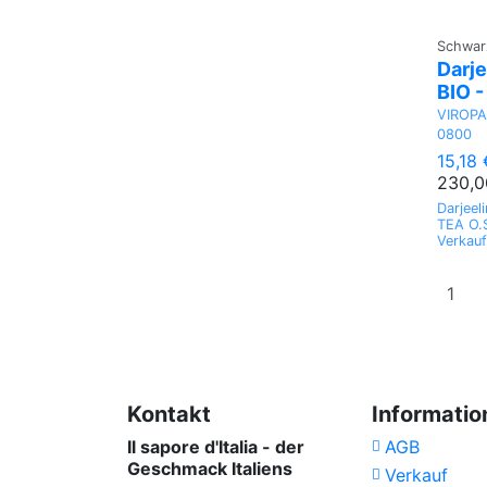
Schwar
Darj
BIO -
VIROP
0800
15,18 
230,0
Darjee
TEA O.S
Verkauf
Kontakt
Informatio
Il sapore d'Italia - der
AGB
Geschmack Italiens
Verkauf