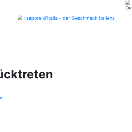
ücktreten
atus