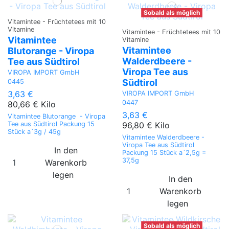
Sobald als möglich
Vitamintee - Früchtetees mit 10
Vitamine
Vitamintee - Früchtetees mit 10
Vitamintee
Vitamine
Vitamintee
Blutorange - Viropa
Walderdbeere -
Tee aus Südtirol
Viropa Tee aus
VIROPA IMPORT GmbH
Südtirol
0445
3,63 €
VIROPA IMPORT GmbH
0447
80,66 € Kilo
3,63 €
Vitamintee Blutorange - Viropa
96,80 € Kilo
Tee aus Südtirol Packung 15
Stück a´3g / 45g
Vitamintee Walderdbeere -
Viropa Tee aus Südtirol
In den
Packung 15 Stück a´2,5g =
37,5g
Warenkorb
legen
In den
Warenkorb
legen
Sobald als möglich