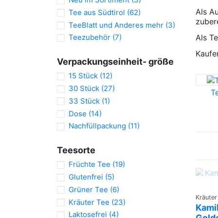
Als A
Tee aus Südtirol
(62)
zubere
TeeBlatt und Anderes mehr
(3)
Als T
Teezubehör
(7)
Kaufen
Verpackungseinheit- größe
15 Stück
(12)
30 Stück
(27)
T
33 Stück
(1)
Dose
(14)
Nachfüllpackung
(11)
Teesorte
Früchte Tee
(19)
Glutenfrei
(5)
Grüner Tee
(6)
Kräuter
Kräuter Tee
(23)
Kami
Laktosefrei
(4)
Gold