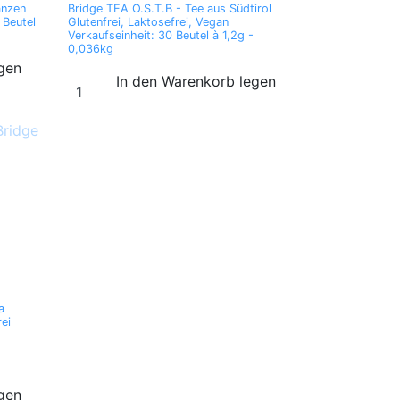
anzen
Bridge TEA O.S.T.B - Tee aus Südtirol
 Beutel
Glutenfrei, Laktosefrei, Vegan
Verkaufseinheit: 30 Beutel à 1,2g -
0,036kg
egen
In den Warenkorb legen
a
rei
egen