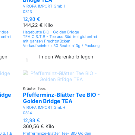
VIROPA IMPORT GmbH
0813
12,98 €
144,22 € Kilo
ridge
Hagebutte BIO Golden Bridge
tenfrei
TEA O.S.T.B - Tee aus Südtirol glutenfrei
mit ganzen Fruchtstücken
Verkaufseinheit: 30 Beutel a´3g / Packung
egen
In den Warenkorb legen
Kräuter Tees
ridge
Pfefferminz-Blätter Tee BIO -
Golden Bridge TEA
VIROPA IMPORT GmbH
0814
12,98 €
360,56 € Kilo
O.S.T.B
Pfefferminze-Blätter Tee- BIO Golden