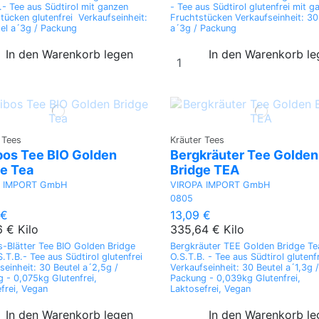
.- Tee aus Südtirol mit ganzen
- Tee aus Südtirol glutenfrei mit g
tücken glutenfrei Verkaufseinheit:
Fruchtstücken Verkaufseinheit: 30
el a´3g / Packung
a´3g / Packung
In den Warenkorb legen
In den Warenkorb l
 Tees
Kräuter Tees
bos Tee BIO Golden
Bergkräuter Tee Golden
ge Tea
Bridge TEA
A IMPORT GmbH
VIROPA IMPORT GmbH
0805
 €
13,09 €
6 € Kilo
335,64 € Kilo
-Blätter Tee BIO Golden Bridge
Bergkräuter TEE Golden Bridge Te
.T.B.- Tee aus Südtirol glutenfrei
O.S.T.B. - Tee aus Südtirol glutenf
seinheit: 30 Beutel a´2,5g /
Verkaufseinheit: 30 Beutel a´1,3g /
 - 0,075kg Glutenfrei,
Packung - 0,039kg Glutenfrei,
frei, Vegan
Laktosefrei, Vegan
In den Warenkorb legen
In den Warenkorb l