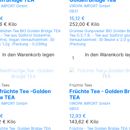
A IMPORT GmbH
VIROPA IMPORT GmbH
0831
 €
15,12 €
6 € Kilo
252,00 € Kilo
nblüten Tee BIO Golden Bridge TEA
Grüntee Gunpowder BIO Golden B
.- Tee aus Südtirol Glutenfrei,
Tea O.S.T.B. - Tee aus Südtirol glu
frei, Vegan Verkaufseinheit: 30
Verkaufseinheit: 30 Beutel a´2,0 g
a´1,2g /Packung - 0,036kg
/Packung
In den Warenkorb legen
In den Warenkorb l
e Tees
Früchte Tees
früchte Tee -Golden
Früchte Tee - Golden B
ge TEA
TEA
A IMPORT GmbH
VIROPA IMPORT GmbH
0803
 €
12,93 €
2 € Kilo
143,62 € Kilo
üchte Tee Golden Bridge TEA
Früchte - Tee Golden Bridge TEA 