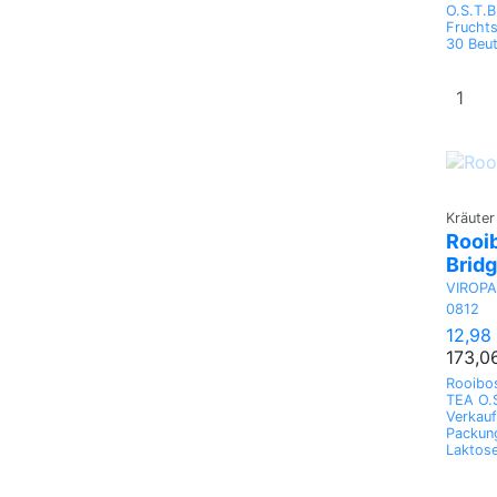
O.S.T.B
Fruchts
30 Beut
Kräuter
Rooi
Brid
VIROP
0812
12,98
173,0
Rooibos
TEA O.S
Verkauf
Packung
Laktose