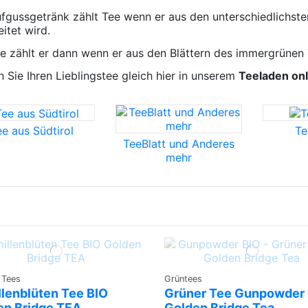
ufgussgetränk zählt Tee wenn er aus den unterschiedlichste
itet wird.
ee zählt er dann wenn er aus den Blättern des immergrünen
 Sie Ihren Lieblingstee gleich hier in unserem
Teeladen onl
ee aus Südtirol
Te
TeeBlatt und Anderes
mehr
 Tees
Grüntees
llenblüten Tee BIO
Grüner Tee Gunpowder
en Bridge TEA
Golden Bridge Tea