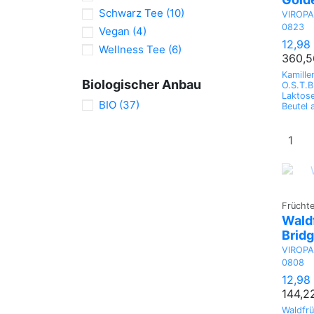
Schwarz Tee
(10)
VIROP
0823
Vegan
(4)
12,98
Wellness Tee
(6)
360,5
Kamille
Biologischer Anbau
O.S.T.B
Laktose
BIO
(37)
Beutel 
Frücht
Wald
Brid
VIROP
0808
12,98
144,2
Waldfr