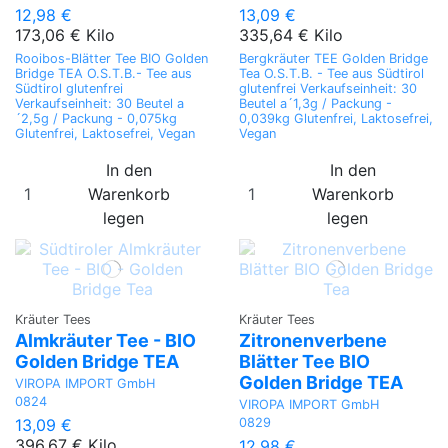
12,98 €
13,09 €
173,06 € Kilo
335,64 € Kilo
Rooibos-Blätter Tee BIO Golden
Bergkräuter TEE Golden Bridge
Bridge TEA O.S.T.B.- Tee aus
Tea O.S.T.B. - Tee aus Südtirol
Südtirol glutenfrei
glutenfrei Verkaufseinheit: 30
Verkaufseinheit: 30 Beutel a
Beutel a´1,3g / Packung -
´2,5g / Packung - 0,075kg
0,039kg Glutenfrei, Laktosefrei,
Glutenfrei, Laktosefrei, Vegan
Vegan
In den
In den
Warenkorb
Warenkorb
legen
legen
Kräuter Tees
Kräuter Tees
Almkräuter Tee - BIO
Zitronenverbene
Golden Bridge TEA
Blätter Tee BIO
Golden Bridge TEA
VIROPA IMPORT GmbH
0824
VIROPA IMPORT GmbH
0829
13,09 €
396,67 € Kilo
12,98 €