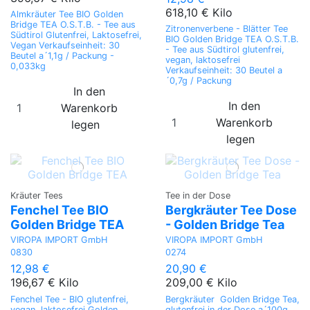
618,10 € Kilo
Almkräuter Tee BIO Golden
Bridge TEA O.S.T.B. - Tee aus
Zitronenverbene - Blätter Tee
Südtirol Glutenfrei, Laktosefrei,
BIO Golden Bridge TEA O.S.T.B.
Vegan Verkaufseinheit: 30
- Tee aus Südtirol glutenfrei,
Beutel a´1,1g / Packung -
vegan, laktosefrei
0,033kg
Verkaufseinheit: 30 Beutel a
´0,7g / Packung
In den
In den
Warenkorb
Warenkorb
legen
legen
Kräuter Tees
Tee in der Dose
Fenchel Tee BIO
Bergkräuter Tee Dose
Golden Bridge TEA
- Golden Bridge Tea
VIROPA IMPORT GmbH
VIROPA IMPORT GmbH
0830
0274
12,98 €
20,90 €
196,67 € Kilo
209,00 € Kilo
Fenchel Tee - BIO glutenfrei,
Bergkräuter Golden Bridge Tea,
vegan, laktosefrei Golden
glutenfrei in der Dose a´100g