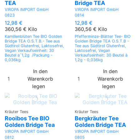
TEA
Bridge TEA
VIROPA IMPORT GmbH
VIROPA IMPORT GmbH
0823
0814
12,98 €
12,98 €
360,56 € Kilo
360,56 € Kilo
Kamillenblüten Tee BIO Golden
Pfefferminze-Blätter Tee- BIO
Bridge TEA O.S.T.B.- Tee aus
Golden Bridge TEA O.S.T.B -
Südtirol Glutenfrei, Laktosefrei,
Tee aus Südtirol Glutenfrei,
Vegan Verkaufseinheit: 30
Laktosefrei, Vegan
Beutel a´1,2g /Packung -
Verkaufseinheit: 30 Beutel à
0,036kg
1,2g - 0,036kg
In den
In den
Warenkorb
Warenkorb
legen
legen
Kräuter Tees
Kräuter Tees
Rooibos Tee BIO
Bergkräuter Tee
Golden Bridge Tea
Golden Bridge TEA
VIROPA IMPORT GmbH
VIROPA IMPORT GmbH
0812
0805