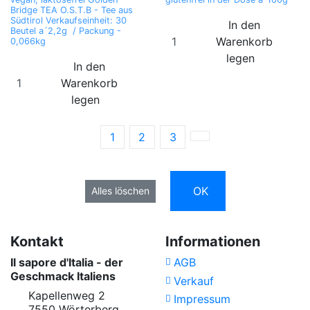
Bridge TEA O.S.T.B - Tee aus
Südtirol Verkaufseinheit: 30
In den
Beutel a´2,2g / Packung -
Warenkorb
0,066kg
legen
In den
Warenkorb
legen
1
2
3
OK
Alles löschen
Kontakt
Informationen
Il sapore d'Italia - der
AGB
Geschmack Italiens
Verkauf
Kapellenweg 2
Impressum
7550 Wörterberg