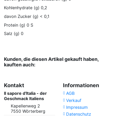
Kohlenhydrate (g) 0,2
davon Zucker (g) < 0,1
Protein (g) 0 S
Salz (g) 0
No reviews
VIROPA IMPORT GmbH
, Teehandelsgesellschaft
Verpackungseinheit-
30 Stück
größe
Kunden, die diesen Artikel gekauft haben,
Teesorte
Glutenfrei
kauften auch:
Kräuter Tee
Laktosefrei
Vegan
Kontakt
Informationen
Biologischer Anbau
BIO
Il sapore d'Italia - der
AGB
Geschmack Italiens
Verkauf
Kapellenweg 2
Impressum
7550 Wörterberg
Datenschutz