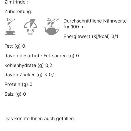
Zimtrinde.:
Zubereitung:
Durchschnittliche Nährwerte
für 100 ml
Energiewert (kj/kcal) 3/1
Fett (g) 0
davon gesättigte Fettsäuren (g) 0
Kohlenhydrate (g) 0,2
davon Zucker (g) < 0,1
Protein (g) 0
Salz (g) 0
No reviews
VIROPA IMPORT GmbH
, Teehandelsgesellschaft
Verpackungseinheit-
Dose
größe
Das könnte Ihnen auch gefallen
Teesorte
Früchte Tee