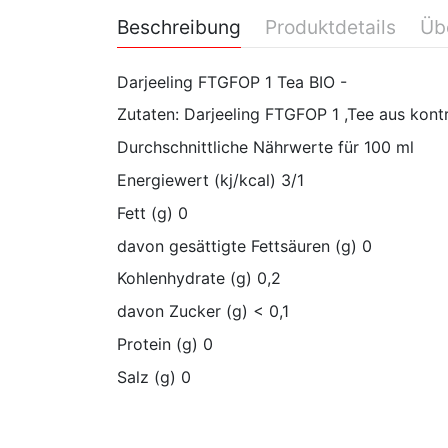
Beschreibung
Produktdetails
Üb
Darjeeling FTGFOP 1 Tea BIO -
Zutaten: Darjeeling FTGFOP 1 ,Tee aus kont
Durchschnittliche Nährwerte für 100 ml
Energiewert (kj/kcal) 3/1
Fett (g) 0
davon gesättigte Fettsäuren (g) 0
Kohlenhydrate (g) 0,2
davon Zucker (g) < 0,1
Protein (g) 0
Salz (g) 0
No reviews
VIROPA IMPORT GmbH
, Teehandelsgesellschaft
Verpackungseinheit- größe