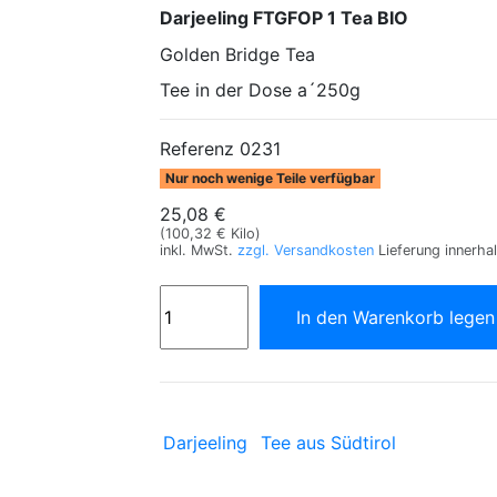
Darjeeling
FTGFOP 1
Tea BIO
Golden Bridge Tea
Tee in der Dose a´250g
Referenz
0231
Nur noch wenige Teile verfügbar
25,08 €
(100,32 € Kilo)
inkl. MwSt.
zzgl. Versandkosten
Lieferung innerha
In den Warenkorb lege
Darjeeling
Tee aus Südtirol