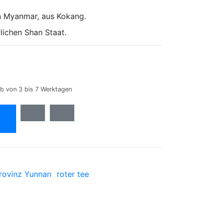
n Myanmar,
aus Kokang.
tlichen
Shan Staat.
lb von 3 bis 7 Werktagen
n
rovinz Yunnan
roter tee