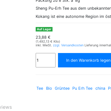
Packung zu 8 Stk. a´8g
Sheng Pu-Erh Tee aus dem unbekannte
Kokang ist eine autonome Region im ös
Auf Lager
23,88 €
(1.492,13 € Kilo)
inkl. MwSt.
zzgl. Versandkosten
Lieferung innerha
In den Warenkorb lege
Tee
Bio
Grüntee
Pu Erh Tee
china
P
views