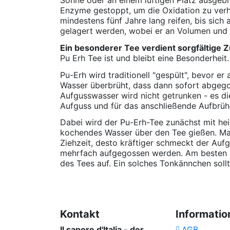
Enzyme gestoppt, um die Oxidation zu verh
mindestens fünf Jahre lang reifen, bis sich
gelagert werden, wobei er an Volumen und Q
Ein besonderer Tee verdient sorgfältige 
Pu Erh Tee ist und bleibt eine Besonderhei
Pu-Erh wird traditionell "gespült", bevor 
Wasser überbrüht, dass dann sofort abgego
Aufgusswasser wird nicht getrunken - es di
Aufguss und für das anschließende Aufbrüh
Dabei wird der Pu-Erh-Tee zunächst mit he
kochendes Wasser über den Tee gießen. Man l
Ziehzeit, desto kräftiger schmeckt der Aufg
mehrfach aufgegossen werden. Am besten e
des Tees auf. Ein solches Tonkännchen sol
No reviews
Kontakt
Informatio
Il sapore d'Italia - der
AGB