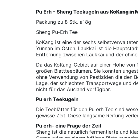
Pu Erh
- Sheng
Teekugeln aus
KoKang in
Packung zu 8 Stk. a´8g
Sheng Pu-Erh Tee
KoKang ist eine der sechs selbstverwaltete
Yunnan im Osten. Laukkai ist die Hauptstad
Entfernung zwischen Laukkai und der chine
Da das KoKang-Gebiet auf einer Höhe von 1
großen Blattteebäumen. Sie konnten unges
ohne Verwendung von Pestiziden die den Bo
Lage, der schlechten Transportwege und de
nicht für das Ausland verfügbar.
Pu erh Teekugeln
Die Teeblätter für den Pu erh Tee sind wes
gewisse Zeit. Diese langsame Reifung verle
Pu erh- eine Frage der Zeit
Sheng ist die natürlich fermentierte und kl
Sonne oder an einem luftigen Platz ausgebr