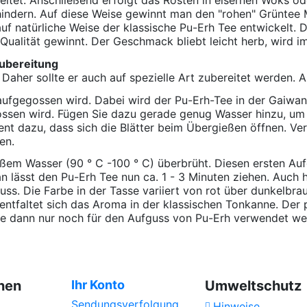
indern. Auf diese Weise gewinnt man den "rohen" Grüntee 
 auf natürliche Weise der klassische Pu-Erh Tee entwickelt.
ualität gewinnt. Der Geschmack bliebt leicht herb, wird im
Zubereitung
t. Daher sollte er auch auf spezielle Art zubereitet werden
er aufgegossen wird. Dabei wird der Pu-Erh-Tee in der Gaiw
ssen wird. Fügen Sie dazu gerade genug Wasser hinzu, um 
ent dazu, dass sich die Blätter beim Übergießen öffnen. Ve
en.
ißem Wasser (90 ° C -100 ° C) überbrüht. Diesen ersten Au
ässt den Pu-Erh Tee nun ca. 1 - 3 Minuten ziehen. Auch hie
uss. Die Farbe in der Tasse variiert von rot über dunkelbra
ntfaltet sich das Aroma in der klassischen Tonkanne. De
lte dann nur noch für den Aufguss von Pu-Erh verwendet w
nen
Ihr Konto
Umweltschutz
Sendungsverfolgung
Hinweise