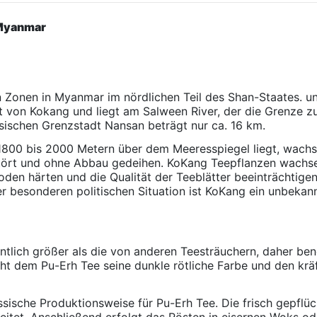
 Myanmar
n Zonen in Myanmar im nördlichen Teil des Shan-Staates. un
t von Kokang und liegt am Salween River, der die Grenze zur
sischen Grenzstadt Nansan beträgt nur ca. 16 km.
800 bis 2000 Metern über dem Meeresspiegel liegt, wachse
tört und ohne Abbau gedeihen. KoKang Teepflanzen wachse
den härten und die Qualität der Teeblätter beeinträchtige
r besonderen politischen Situation ist KoKang ein unbeka
entlich größer als die von anderen Teesträuchern, daher be
iht dem Pu-Erh Tee seine dunkle rötliche Farbe und den kr
assische Produktionsweise für Pu-Erh Tee. Die frisch gepfl
eitet. Anschließend erfolgt das Rösten in eisernen Woks ode