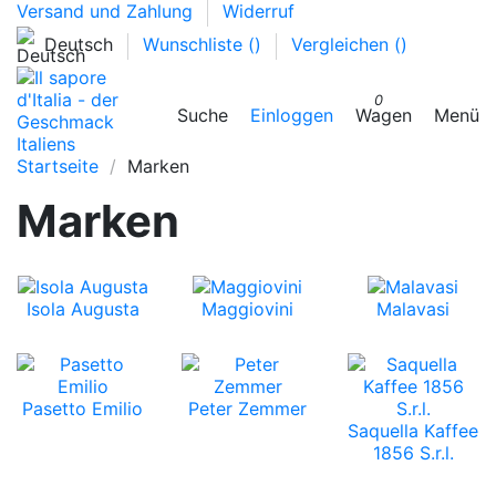
Versand und Zahlung
Widerruf
Deutsch
Wunschliste (
)
Vergleichen (
)
0
Suche
Einloggen
Wagen
Menü
Startseite
Marken
Marken
Isola Augusta
Maggiovini
Malavasi
Pasetto Emilio
Peter Zemmer
Saquella Kaffee
1856 S.r.l.