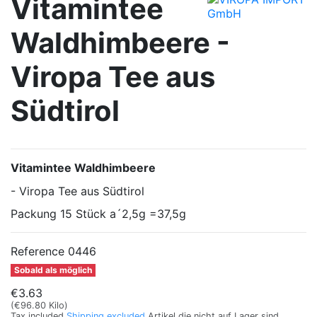
Vitamintee
Waldhimbeere -
Viropa Tee aus
Südtirol
Vitamintee Waldhimbeere
-
Viropa Tee aus Südtirol
Packung 15 Stück a´2,5g =37,5g
Reference
0446
Sobald als möglich
€3.63
(€96.80 Kilo)
Tax included
Shipping excluded
Artikel die nicht auf Lager sind