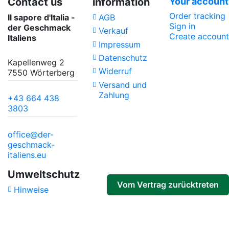
Contact us
information
Your account
Order tracking
Il sapore d'Italia -
AGB
Sign in
der Geschmack
Verkauf
Create account
Italiens
Impressum
Datenschutz
Kapellenweg 2
Widerruf
7550 Wörterberg
Versand und
Zahlung
+43 664 438
3803
office@der-
geschmack-
italiens.eu
Umweltschutz
Vom Vertrag zurücktreten
Hinweise
Track withdrawal status