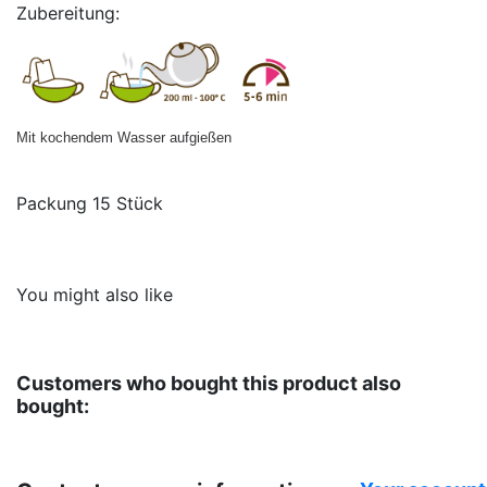
Zubereitung:
Mit kochendem Wasser aufgießen
Packung 15 Stück
No reviews
VIROPA IMPORT GmbH
, Teehandelsgesellschaft
Verpackungseinheit-
15 Stück
größe
You might also like
Teesorte
Früchte Tee
Customers who bought this product also
bought: