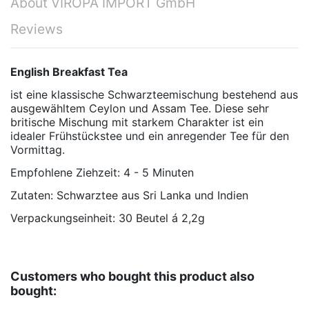
About VIROPA IMPORT GmbH
Reviews
English Breakfast Tea
ist eine klassische Schwarzteemischung bestehend aus
ausgewähltem Ceylon und Assam Tee. Diese sehr
britische Mischung mit starkem Charakter ist ein
idealer Frühstückstee und ein anregender Tee für den
Vormittag.
Empfohlene Ziehzeit: 4 - 5 Minuten
Zutaten: Schwarztee aus Sri Lanka und Indien
Verpackungseinheit: 30 Beutel á 2,2g
No reviews
VIROPA IMPORT GmbH
, Teehandelsgesellschaft
Verpackungseinheit-
30 Stück
größe
Customers who bought this product also
Teesorte
Schwarz Tee
bought: