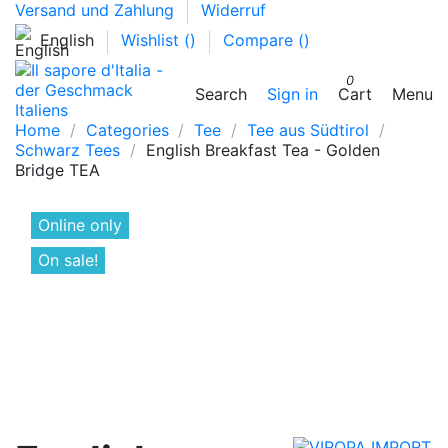
Versand und Zahlung
Widerruf
English
Wishlist (
)
Compare (
)
0
Search
Sign in
Cart
Menu
Home
Categories
Tee
Tee aus Südtirol
Schwarz Tees
English Breakfast Tea - Golden
Bridge TEA
Online only
On sale!