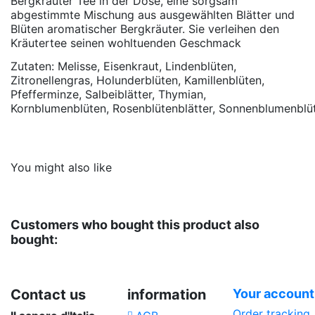
Bergkräuter Tee in der Dose, eine sorgsam
abgestimmte Mischung aus ausgewählten Blätter und
Blüten aromatischer Bergkräuter. Sie verleihen den
Kräutertee seinen wohltuenden Geschmack
Zutaten: Melisse, Eisenkraut, Lindenblüten,
Zitronellengras, Holunderblüten, Kamillenblüten,
Pfefferminze, Salbeiblätter, Thymian,
Kornblumenblüten, Rosenblütenblätter, Sonnenblumenblü
No reviews
VIROPA IMPORT GmbH
, Teehandelsgesellschaft
Verpackungseinheit-
Dose
größe
You might also like
Teesorte
Kräuter Tee
Customers who bought this product also
bought:
Contact us
information
Your account
Order tracking