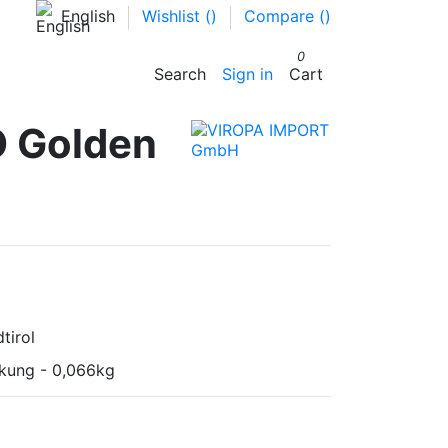
English
Wishlist (
)
Compare (
)
0
Search
Sign in
Cart
O Golden
tirol
ckung - 0,066kg