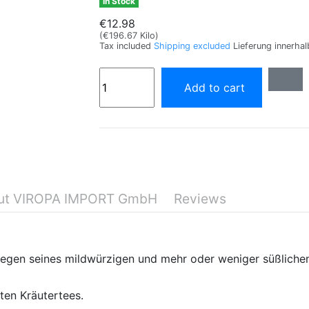
In Stock
€12.98
(€196.67 Kilo)
Tax included
Shipping excluded
Lieferung innerha
Add to cart
ut VIROPA IMPORT GmbH
Reviews
egen seines mildwürzigen und mehr oder weniger süßlichen 
ten Kräutertees.