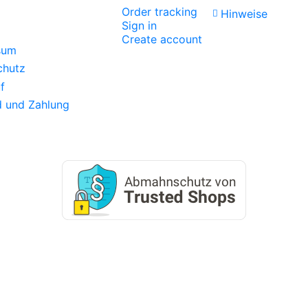
Order tracking
Hinweise
Sign in
f
Create account
sum
chutz
f
d und Zahlung