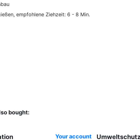
nbau
eßen, empfohlene Ziehzeit: 6 - 8 Min.
30 Stück
Kräuter Tee
lso bought:
BIO
ation
Your account
Umweltschut