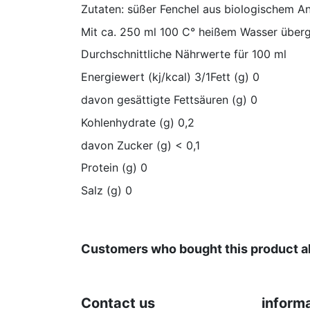
Zutaten: süßer Fenchel aus biologischem A
Mit ca. 250 ml 100 C° heißem Wasser übergi
Durchschnittliche Nährwerte für 100 ml
Energiewert (kj/kcal) 3/1Fett (g) 0
davon gesättigte Fettsäuren (g) 0
Kohlenhydrate (g) 0,2
davon Zucker (g) < 0,1
Protein (g) 0
Salz (g) 0
No reviews
VIROPA IMPORT GmbH
, Teehandelsgesellschaft
Verpackungseinheit- größe
Teesorte
Customers who bought this product a
Biologischer Anbau
Contact us
inform