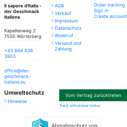
Order tracking
Il sapore d'Italia -
AGB
Sign in
der Geschmack
Verkauf
Create account
Italiens
Impressum
Datenschutz
Kapellenweg 2
Widerruf
7550 Wörterberg
Versand und
Zahlung
+43 664 438
3803
office@der-
geschmack-
italiens.eu
Umweltschutz
Vom Vertrag zurücktreten
Hinweise
Track withdrawal status