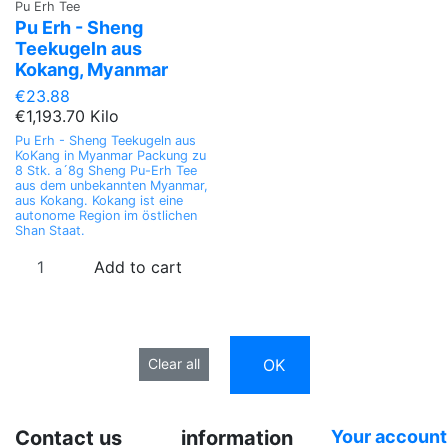
Pu Erh Tee
Pu Erh - Sheng
Teekugeln aus
Kokang, Myanmar
€23.88
€1,193.70 Kilo
Pu Erh - Sheng Teekugeln aus
KoKang in Myanmar Packung zu
8 Stk. a´8g Sheng Pu-Erh Tee
aus dem unbekannten Myanmar,
aus Kokang. Kokang ist eine
autonome Region im östlichen
Shan Staat.
Add to cart
OK
Clear all
Contact us
information
Your account