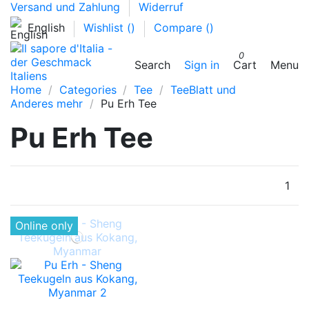
Versand und Zahlung
Widerruf
English
Wishlist (
)
Compare (
)
0
Search
Sign in
Cart
Menu
Home
Categories
Tee
TeeBlatt und
Anderes mehr
Pu Erh Tee
Pu Erh Tee
1
Online only