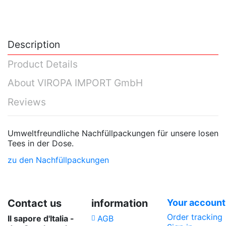
Description
Product Details
About VIROPA IMPORT GmbH
Reviews
Umweltfreundliche Nachfüllpackungen für unsere losen
Tees in der Dose.
zu den Nachfüllpackungen
No reviews
VIROPA IMPORT GmbH
, Teehandelsgesellschaft
Verpackungseinheit-
Nachfüllpackung
größe
Contact us
information
Your account
Order tracking
Il sapore d'Italia -
AGB