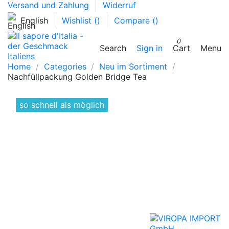
Versand und Zahlung
Widerruf
English
Wishlist (
)
Compare (
)
0
Search
Sign in
Cart
Menu
Home
Categories
Neu im Sortiment
Nachfüllpackung Golden Bridge Tea
so schnell als möglich