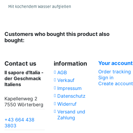
No reviews
VIROPA IMPORT GmbH
, Teehandelsgesellschaft
Verpackungseinheit-
30 Stück
größe
Customers who bought this product also
Teesorte
Grüner Tee
bought:
Contact us
information
Your account
Order tracking
Il sapore d'Italia -
AGB
Sign in
der Geschmack
Verkauf
Create account
Italiens
Impressum
Datenschutz
Kapellenweg 2
Widerruf
7550 Wörterberg
Versand und
Zahlung
+43 664 438
3803