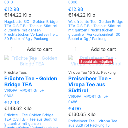
0813
0808
€12.98
€12.98
€144.22 Kilo
€144.22 Kilo
Hagebutte BIO Golden Bridge
Waldfrüchte Tee Golden Bridge
TEA O.S.T.B - Tee aus Südtirol
TEA O.S.T.B.- Tee aus Südtirol
glutenfrei mit ganzen
mit ganzen Fruchtstücken
Fruchtstücken Verkaufseinheit:
glutenfrei Verkaufseinheit: 30
30 Beutel a´3g / Packung
Beutel a´3g / Packung
Add to cart
Add to cart
Sobald als möglich
Früchte Tees
Viropa Tee 15 Stk. Packung
Früchte Tee - Golden
Preiselbeer Tee -
Bridge TEA
Viropa Tee aus
Südtirol
VIROPA IMPORT GmbH
0803
VIROPA IMPORT GmbH
0486
€12.93
€143.62 Kilo
€4.90
€130.65 Kilo
Früchte - Tee Golden Bridge
TEA O.S.T.B - Tee aus Südtirol
Preiselbeer Tee - Viropa Tee
glutenfrei mit ganzen
aus Südtirol Packung 15
Fruchtstücken Verkaufseinheit: