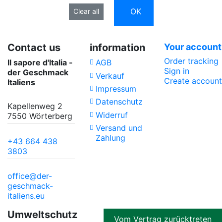
OK
Clear all
Contact us
information
Your account
Order tracking
Il sapore d'Italia -
AGB
Sign in
der Geschmack
Verkauf
Create account
Italiens
Impressum
Datenschutz
Kapellenweg 2
Widerruf
7550 Wörterberg
Versand und
Zahlung
+43 664 438
3803
office@der-
geschmack-
italiens.eu
Umweltschutz
Vom Vertrag zurücktreten