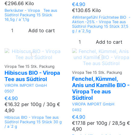
€296.66 Kilo
€4.90
€130.65 Kilo
Berkräuter - Viropa Tee aus
Südtirol Packung 15 Stück
4Wintergefühl Früchtetee BIO -
16,5g / a`1,1g
Aktion -25% - Viropa Tee aus
Südtirol Packung 15 Stück 37,5
Add to cart
g / a´2,5g
Add to cart
Viropa Tee 15 Stk. Packung
Hibiscus BIO - Viropa
Viropa Tee 15 Stk. Packung
Fenchel, Kümmel,
Tee aus Südtirol
Anis und Kamille BIO -
VIROPA IMPORT GmbH
Viropa Tee aus
0507
Südtirol
€4.90
€16.32 per 100g / 30g €
VIROPA IMPORT GmbH
4,90
0492
€4.90
Hibiscus BIO - Viropa Tee aus
Südtirol Packung 15 Stück 30 g
€17.18 per 100g / 28,5g €
/ a´2 g
4,90