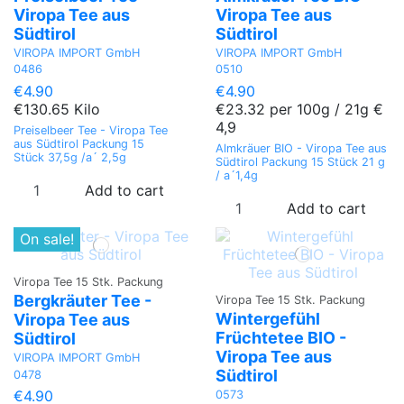
Viropa Tee aus
Viropa Tee aus
Südtirol
Südtirol
VIROPA IMPORT GmbH
VIROPA IMPORT GmbH
0486
0510
€4.90
€4.90
€130.65 Kilo
€23.32 per 100g / 21g €
4,9
Preiselbeer Tee - Viropa Tee
aus Südtirol Packung 15
Almkräuer BIO - Viropa Tee aus
Stück 37,5g /a´ 2,5g
Südtirol Packung 15 Stück 21 g
/ a´1,4g
Add to cart
Add to cart
On sale!
Viropa Tee 15 Stk. Packung
Bergkräuter Tee -
Viropa Tee 15 Stk. Packung
Wintergefühl
Viropa Tee aus
Früchtetee BIO -
Südtirol
Viropa Tee aus
VIROPA IMPORT GmbH
Südtirol
0478
€4.90
0573